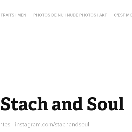
TRAITS | MEN
PHOTOS DE NU | NUDE PHOTOS | AKT
C'EST MO
 Stach and Soul
ntes - instagram.com/stachandsoul