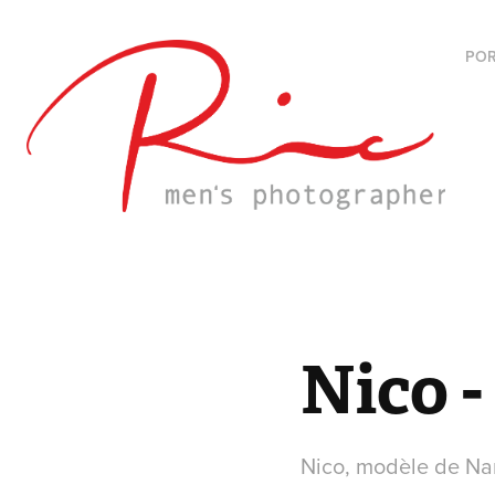
POR
Nico -
Nico, modèle de Na