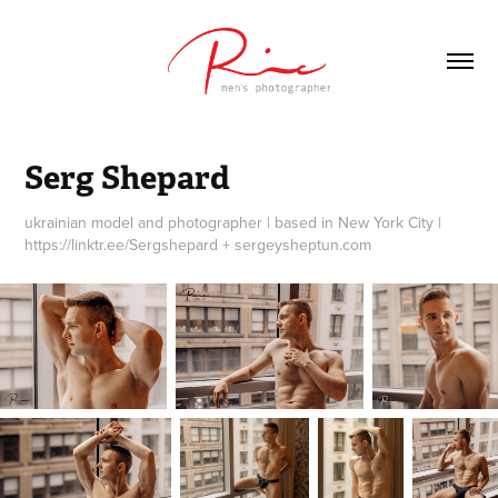
Serg Shepard
ukrainian model and photographer | based in New York City |
https://linktr.ee/Sergshepard + sergeysheptun.com