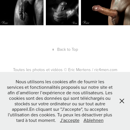
↑
Back to Top
Toutes les photos et vidéos © Eric Mertens / ric4men.com
Tous droits réservés. L'utilisation non autorisée est interdite. | All
rights reserved. Unauthorized use is prohibited. | Alle Rechte
Nous utilisons les cookies afin de fournir les
services et fonctionnalités proposés sur notre site et
vorbehalten.
afin d’améliorer l’expérience de nos utilisateurs. Les
cookies sont des données qui sont téléchargés ou
mentions légales / RGPD / Impressum / Datenschutzerklärung
stockés sur votre ordinateur ou sur tout autre
appareil.En cliquant sur "J'accepte", tu acceptes
l'utilisation des cookies. Tu peux les désactiver plus
tard à tout moment.
J'accepte
Ablehnen