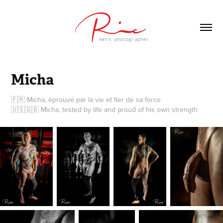
Micha
🇫🇷 Micha, éprouvé par la vie et fier de sa force