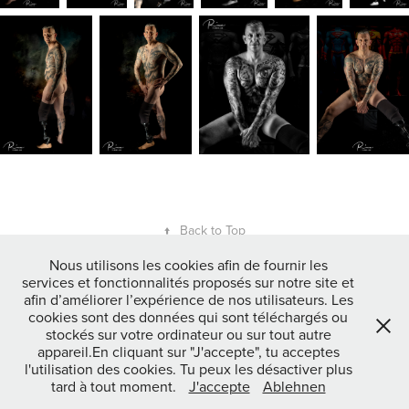
↑
Back to Top
Nous utilisons les cookies afin de fournir les
services et fonctionnalités proposés sur notre site et
Toutes les photos et vidéos © Eric Mertens / ric4men.com
afin d’améliorer l’expérience de nos utilisateurs. Les
Tous droits réservés. L'utilisation non autorisée est interdite. | All
cookies sont des données qui sont téléchargés ou
rights reserved. Unauthorized use is prohibited. | Alle Rechte
stockés sur votre ordinateur ou sur tout autre
vorbehalten.
appareil.En cliquant sur "J'accepte", tu acceptes
l'utilisation des cookies. Tu peux les désactiver plus
mentions légales / RGPD / Impressum / Datenschutzerklärung
tard à tout moment.
J'accepte
Ablehnen