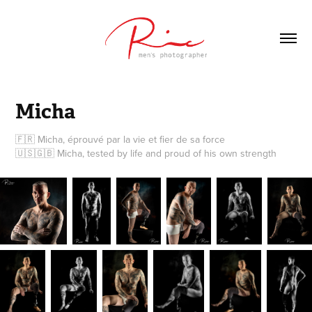
Micha
🇫🇷 Micha, éprouvé par la vie et fier de sa force