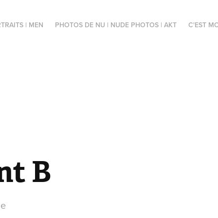
TRAITS | MEN
PHOTOS DE NU | NUDE PHOTOS | AKT
C'EST MO
nt B
ge