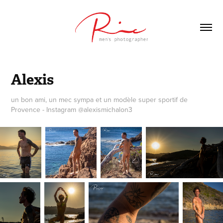
Alexis
un bon ami, un mec sympa et un modèle super sportif de
Provence - Instagram @alexismichalon3